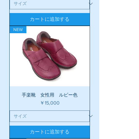
カートに追加する
NEW
手楽靴 女性用 ルビー色
価格
￥15,000
カートに追加する