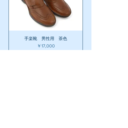
手楽靴 男性用 茶色
価格
￥17,000
カートに追加する