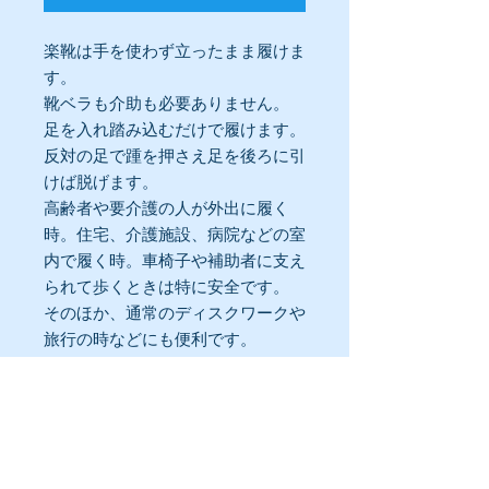
楽靴は手を使わず立ったまま履けま
す。
靴ベラも介助も必要ありません。​
足を入れ踏み込むだけで履けます。
​反対の足で踵を押さえ足を後ろに引
けば脱げます。
高齢者や要介護の人が外出に履く
時。住宅、介護施設、病院などの室
内で履く時。車椅子や補助者に支え
られて歩くときは特に安全です。​
​そのほか、通常のディスクワークや
旅行の時などにも便利です。
商品の引き渡し時期と返品、返
金についての規約